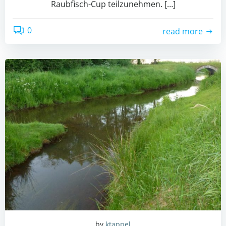
Raubfisch-Cup teilzunehmen. […]
0
read more
by
ktappel