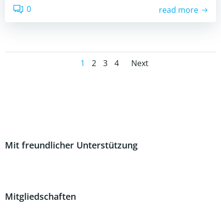
0
read more
Posts
Posts
Page
Page
Page
Page
1
2
3
4
Next
navigation
navigatio
Mit freundlicher Unterstützung
Mitgliedschaften